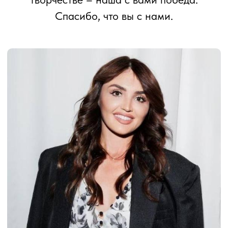
10 лет приюту
Благотворительный
Димитрия
спектакль
Донского
Путешествия и
Планы на 2026
развивающие
год
поездки
Помощь семьям в
кризисных ситуациях
Наш фонд занимается профилактикой
социального сиротства, ведь самое лучшее для
ребёнка – расти дома, с родителями.