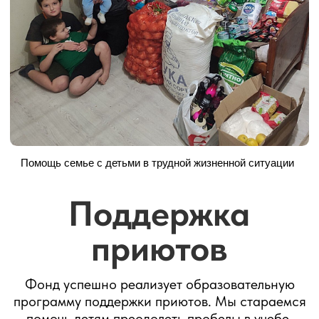
Димитрия
Донского
В октябре 2025 года приюту Димитрия
Донского исполнилось 10 лет. Это событие
стало поводом для того, чтобы собраться всем
вместе и вспомнить, с чего все начиналось.
Основатель приюта Вадим Маркин показал
гостям праздника старые фотографии,
рассказал историю открытия приюта. Сейчас
приют Димитрия Донского – это просторный
трехэтажный дом, с актовым залом, музеем и
большой спортивной площадкой.
За время своего существования приют стал
временным домом для сотен детей. Многие из
этих ребят уже давно выросли, но продолжают
приезжать в гости. Это очень показательно:
приют действительно стал для них местом, о
котором они вспоминают с теплом, в который
им хочется возвращаться
.