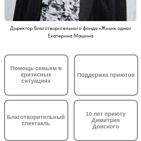
Сегодня мы курируем
34 семьи
в Коломне, в
которых воспитываются
120 детей.
Мы
регулярно доставляем продуктовые наборы,
лекарства, средства гигиены, письменные
принадлежности и учебники.
Эта адресная помощь помогает родителям
обрести почву под ногами и направить силы не
на борьбу за выживание, а на самое главное –
воспитание детей.