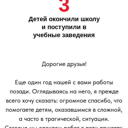
помогаете детям, оказавшимся в сложной,
а часто в трагической, ситуации.
Сегодня мы опекаем ребят в пяти приютах,
которые находятся в Московской области
и Краснодарском крае. Помогаем им
справиться с травмами прошлого,
окружаем теплом и заботой. На наших
глазах дети оттаивают: приходит
уверенность, желание дружить и смеяться,
проявлять себя в спорте и творчестве. В
глазах загораются искры радости и
любопытства.
Мы с Вами делаем очень важное дело –
возвращаем ребятам детство. Каждая их
улыбка, рисунок, рассказанный на
празднике стих, успехи в спорте и
творчестве – наша с вами победа.
Спасибо, что вы с нами.