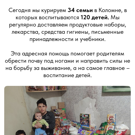
11-го классов ребята поступают в средние
специальные или высшие учебные заведения.
Так, в ушедшем году Саша (17 лет) из приюта
«Луч надежды» стал учащимся колледжа по
специальности «Банковское дело», а Ваня (15
лет) из приюта Евфросинии Московской сейчас
готовится к экзаменам в военно-медицинскую
академию.
10 лет приюту