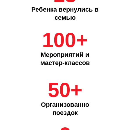
Мероприятий и
мастер-классов
50+
Организованно
поездок
3
Детей окончили школу
и поступили в
учебные заведения
Дорогие друзья!
Еще один год нашей с вами работы
позади. Оглядываясь на него, я прежде
всего хочу сказать: огромное спасибо, что