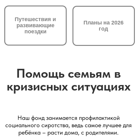
Помощь семье с детьми в трудной жизненной ситуации
Поддержка
приютов
Фонд успешно реализует образовательную
программу поддержки приютов. Мы стараемся
помочь детям преодолеть пробелы в учебе,
организуем занятия с репетиторами,
логопедами, психологами и нейропсихологами,
водим в кружки и секции. Уже через несколько
месяцев активной работы наши старания дают
свои плоды. Яркий пример – история Максима
(13 лет) из приюта им. Евфросинии
Московской. По приезду к нам мальчика
определили в коррекционный класс. Благодаря
занятиям с репетиторами и собственному
усердию Максим вернулся в обычный класс и
сейчас учится на четверки.
Мы укрепляем в детях понимание того, что
образование – это входной билет во взрослую
жизнь. И у нас получается: по окончании 9-го и