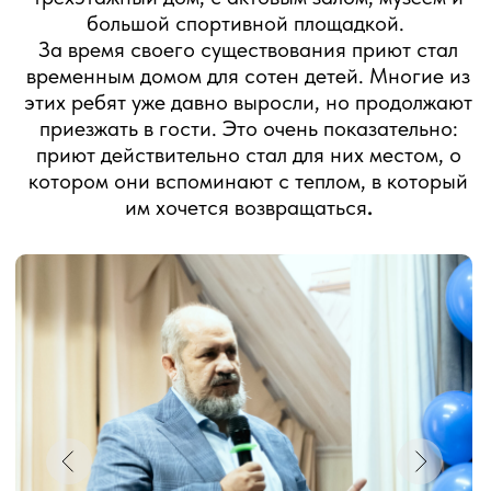
Такие постановки помогают нам привлечь
внимание людей к проблеме социального
сиротства и собрать необходимые средства на
летнюю поездку детей к морю.
Для ребят такие выступления – возможность
почувствовать себя в роли настоящих актеров.
Очень волнительный и нужный опыт. В этом году
сыгравшему главную роль Тимофею (15 лет) из
приюта «Счастье дарить счастье» пришлось
побороть природную стеснительность. Боевая,
активная Варя (12 лет) из приюта «Луч надежды»
очень талантливо перевоплотилась в
мечтательную Мальвину.