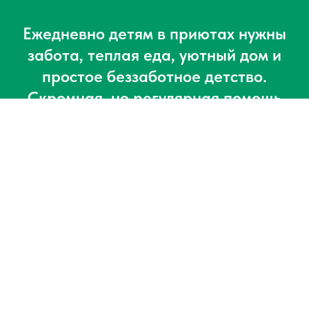
Ежедневно детям в приютах нужны
забота, теплая еда, уютный дом и
простое беззаботное детство.
Скромная, но регулярная помощь
работает лучше, чем любая другая!
Смотрите, как работает даже
самая скромная помощь
30 руб.