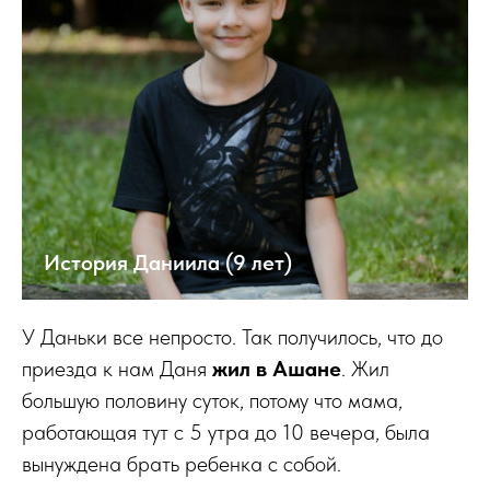
История Даниила (9 лет)
У Даньки все непросто. Так получилось, что до
приезда к нам Даня
жил в Ашане
. Жил
большую половину суток, потому что мама,
работающая тут с 5 утра до 10 вечера, была
вынуждена брать ребенка с собой.