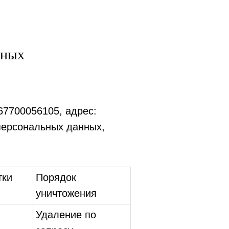
нных
7700056105, адрес:
 персональных данных,
тки
Порядок
уничтожения
Удаление по