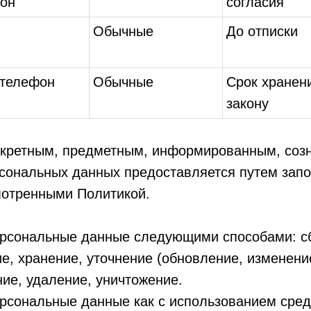
он
согласия
Обычные
До отписки
телефон
Обычные
Срок хранен
закону
нкретным, предметным, информированным, соз
рсональных данных предоставляется путем зап
мотренными Политикой.
рсональные данные следующими способами: сб
е, хранение, уточнение (обновление, изменение
ие, удаление, уничтожение.
рсональные данные как с использованием средс