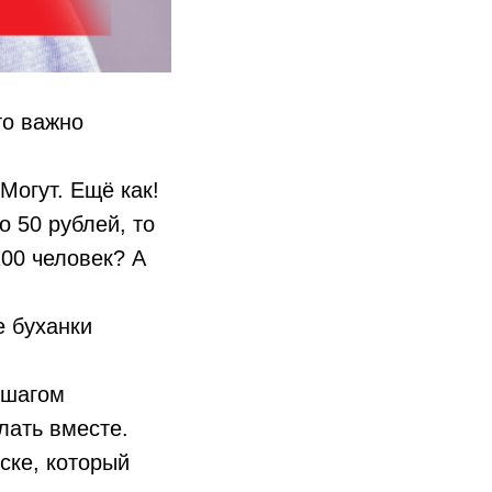
то важно
Могут. Ещё как!
о 50 рублей, то
100 человек? А
е буханки
 шагом
лать вместе.
ске, который