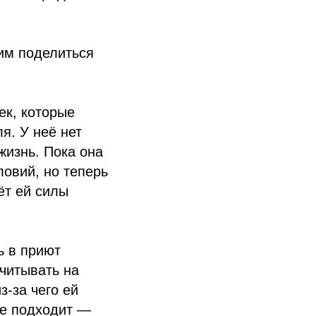
им поделиться
ек, которые
я. У неё нет
жизнь. Пока она
овий, но теперь
ёт ей силы
ь в приют
читывать на
з‑за чего ей
не подходит —