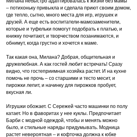
Милана небыстро адаптировалась к жизни без мамы
– потихоньку привыкла и сделала приют своим домом,
где тепло, сытно, много места для игр, игрушек и
друзей. А еще есть воспитатели-мамозаменители,
которые и туфельки помогут подобрать к платью, и
книжку почитают, и творчеством позанимаются, и
обнимут, когда грустно и хочется к маме.
⠀
Так какая она, Милана? Добрая, общительная и
дружелюбная. А как гостей любит встречать! Сразу
видно, что гостеприимная хозяйка растет. И на кухне
помочь не прочь – со старшими и тесто месит, и
пирожки лепит, и начинку для пирожков пробует,
вкусная ли.
⠀
Игрушки обожает. С Сережей часто машинки по полу
катает. Но в фаворитах у нее куклы. Предпочитает
Барби с модной одеждой, чтобы и менять можно
было, и стильные наряды придумывать. Модница
растет невероятная – и кофточка должна к юбке