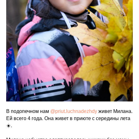
В подопечном нам
@priut.luchnadezhdy
живет Милана.
Ей всего 4 года. Она живет в приюте с середины лета
☀️.
⠀