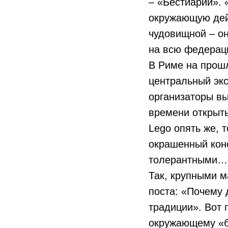
– «Бестиарий».
окружающую дейс
чудовищной – он
на всю федерац
В Риме на прошл
центральный экс
организаторы в
времени открыть
Lego опять же, 
окрашенный конс
толерантными…
Так, крупными м
поста: «Почему 
традиции». Вот 
окружающему «б