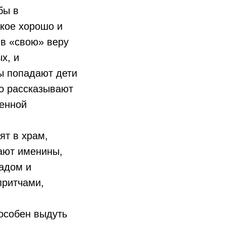
бы в
акое хорошо и
 в «свою» веру
х, и
ы попадают дети
то рассказывают
щенной
ят в храм,
ают именины,
адом и
притчами,
пособен выдуть