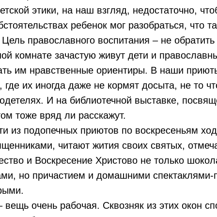
етской этики, на наш взгляд, недостаточно, что
стоятельствах ребенок мог разобраться, что т
. Цель православного воспитания – не обратить
ной комнате зачастую живут дети и православны
ать им нравственные ориентиры. В наши приют
, где их иногда даже не кормят досыта, не то ч
одетелях. И на библиотечной выставке, посвя
том тоже вряд ли расскажут.
ти из подопечных приютов по воскресеньям ход
щенниками, читают жития своих святых, отмеч
ество и Воскресение Христово не только шокол
ми, но причастием и домашними спектаклями-
рыми.
 вещь очень рабочая. Сквозняк из этих окон с