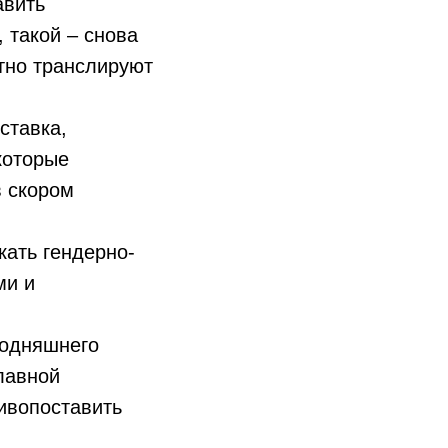
авить
 такой – снова
тно транслируют
ставка,
которые
в скором
кать гендерно-
ми и
годняшнего
лавной
ивопоставить