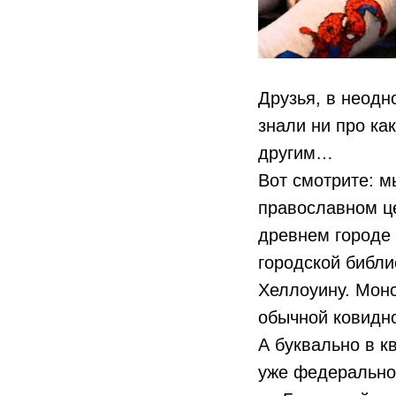
Друзья, в неодн
знали ни про ка
другим…
Вот смотрите: м
православном це
древнем городе
городской библи
Хеллоуину. Монс
обычной ковидно
А буквально в к
уже федерально