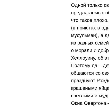
Одной только св
предлагаемых об
что такое плохо
(в приютах в од
мусульман), а д
из разных семей
о морали и добр
Хеллоуину, об э
Поэтому да – де
общаются со свя
празднуют Рожд
крашеными яйца
светлыми и муд
Окна Овертона –