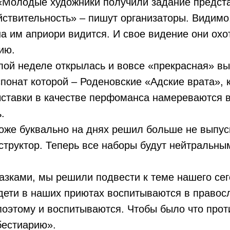
 «Молодые художники получили задание предст
твительность» – пишут организаторы. Видимо,
а им априори видится. И свое видение они охо
ию.
ой неделе открылась и вовсе «прекрасная» вы
понат которой – Роденовские «Адские врата», 
ыставки в качестве перфоманса намереваются 
.
тоже буквально на днях решил больше не выпус
труктор. Теперь все наборы будут нейтральны
азками, мы решили подвести к теме нашего се
дети в наших приютах воспитываются в правос
поэтому и воспитываются. Чтобы было что прот
естиарию».