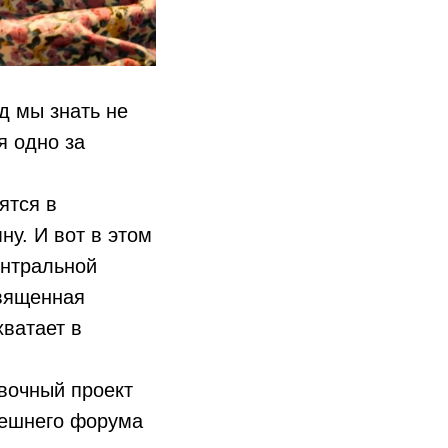
д мы знать не
я одно за
ятся в
у. И вот в этом
ентральной
священная
хватает в
авочный проект
нешнего форума