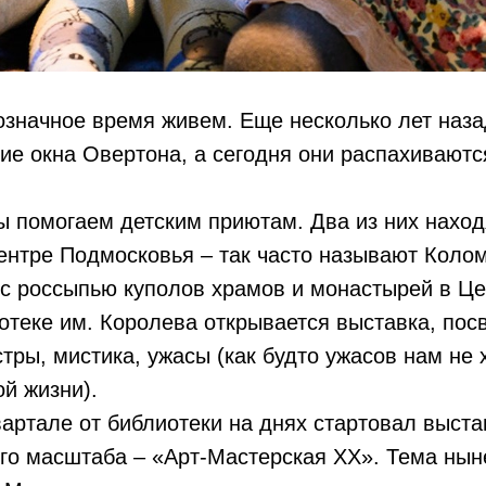
означное время живем. Еще несколько лет наза
кие окна Овертона, а сегодня они распахиваютс
ы помогаем детским приютам. Два из них наход
нтре Подмосковья – так часто называют Коломн
 с россыпью куполов храмов и монастырей в Ц
отеке им. Королева открывается выставка, по
тры, мистика, ужасы (как будто ужасов нам не 
й жизни).
вартале от библиотеки на днях стартовал выст
го масштаба – «Арт-Мастерская XX». Тема ны