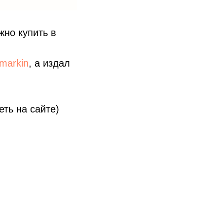
жно купить в
markin
, а издал
ть на сайте)