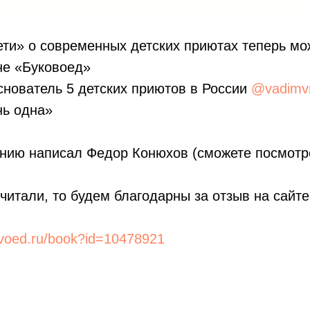
ети» о современных детских приютах теперь мо
не «Буковоед»
снователь 5 детских приютов в России
@vadimv
ь одна»
нию написал Федор Конюхов (сможете посмотре
читали, то будем благодарны за отзыв на сайте
kvoed.ru/book?id=10478921