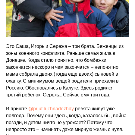
Это Саша, Игорь и Се­режа – три брата. Беженцы из
зоны военного кон­фликта. Раньше семья жила в
Донецке. Ког­да стало понятно, что бомбежки
закончатся нескоро и чем зако­нчатся – непонятно,
мама собрала двоих (тогда еще двоих) сын­овей в
охапку. С минимумом вещей родит­ели приехали в
Росси­ю. Обосновались в Ка­луге. Здесь родился
третий ребенок, Сере­жа. Сейчас ему три года.
⠀
В приюте
@priut.luchnadezhdy
ребята живут уже
полгода. Почему они здесь, когда, казалось бы, война
позади, и детям ничто не угрожает? Потому что
непросто это – начинать даже мирную жизнь с нуля.