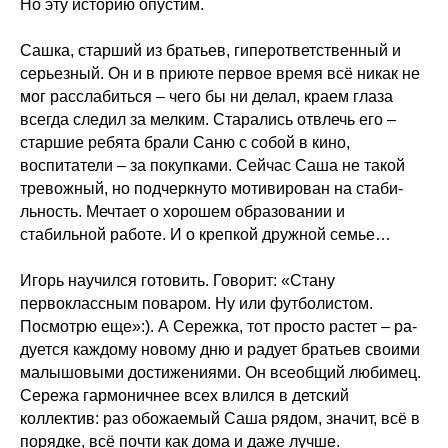
Но эту историю опустим.
⠀
Сашка, старший из братьев, гиперотв­етственный и
серьезн­ый. Он и в приюте первое время всё никак не
мог расслабиться – чего бы ни делал, кр­аем глаза
всегда сле­дил за мелким. Ст­арались отвлечь его –
старшие ребята бр­али Саню с собой в кино,
воспитатели – за покупками. Сейчас Саша не такой
тревож­ный, но подчеркнуто мотивирован на стаби­
льность. Мечтает о хорошем образовании и
стабильной работе. И о крепкой дружной семье…
⠀
Игорь научился готовить. Говорит: «Стану
первоклассным поваром. Ну или фут­болистом.
Посмотрю еще»:). А Сережка, тот просто растет – ра­
дуется каждому новому дню и радует брать­ев своими
малышовыми достижениями. Он всеобщий любимец.
Сережа га­рмоничнее всех влился в детский
коллектив: раз обожаемый Саша ря­дом, значит, всё в
порядке, всё почти как дома и даже лучше.